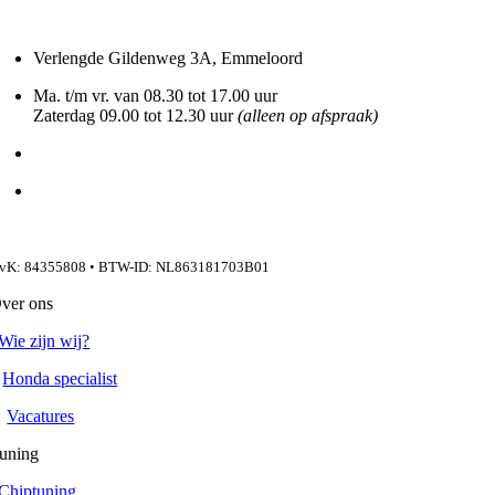
Verlengde Gildenweg 3A, Emmeloord
Ma. t/m vr. van 08.30 tot 17.00 uur
Zaterdag 09.00 tot 12.30 uur
(alleen op afspraak)
Bellen:
(0527) 26 55 71
Direct WhatsAppen
ijzondere openingstijden >
vK: 84355808 • BTW-ID: NL863181703B01
ver ons
Wie zijn wij?
Honda specialist
Vacatures
uning
Chiptuning