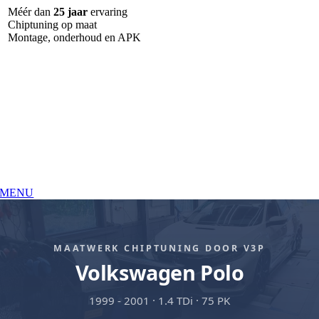
Ga
Méér dan
25 jaar
ervaring
naar
Chiptuning op maat
inhoud
Montage, onderhoud en APK
MENU
MAATWERK CHIPTUNING DOOR V3P
Volkswagen Polo
1999 - 2001 · 1.4 TDi · 75 PK