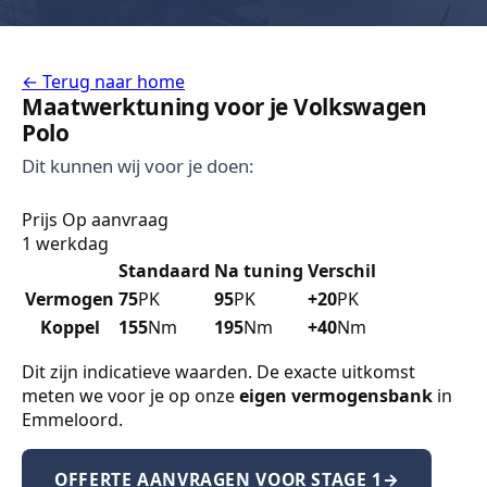
←
Terug naar home
Maatwerktuning voor je Volkswagen
Polo
Dit kunnen wij voor je doen:
Prijs
Op aanvraag
1 werkdag
Standaard
Na tuning
Verschil
Vermogen
75
PK
95
PK
+20
PK
Koppel
155
Nm
195
Nm
+40
Nm
Dit zijn indicatieve waarden. De exacte uitkomst
meten we voor je op onze
eigen vermogensbank
in
Emmeloord.
OFFERTE AANVRAGEN VOOR STAGE 1
→