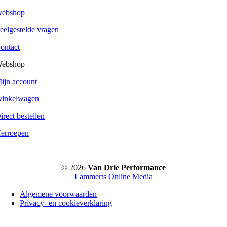
ebshop
eelgestelde vragen
ontact
ebshop
ijn account
inkelwagen
irect bestellen
erroepen
© 2026
Van Drie Performance
Lammerts Online Media
Algemene voorwaarden
Privacy- en cookieverklaring