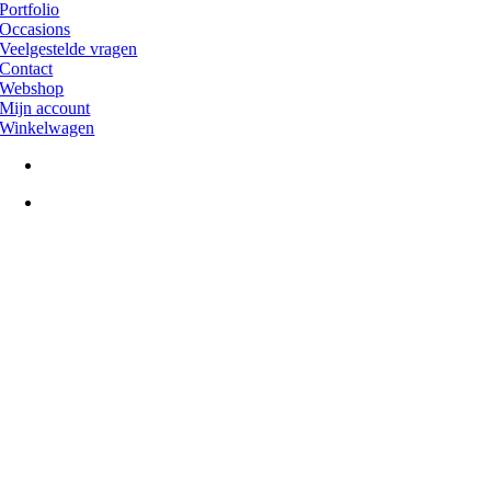
Portfolio
Occasions
Veelgestelde vragen
Contact
Webshop
Mijn account
Winkelwagen
Bellen:
(0527) 26 55 71
Direct WhatsAppen
Ga
naar
de
bovenkant