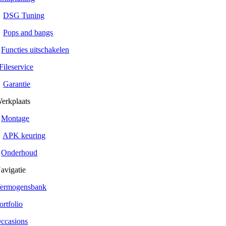
DSG Tuning
Pops and bangs
Functies uitschakelen
Fileservice
Garantie
erkplaats
Montage
APK keuring
Onderhoud
avigatie
ermogensbank
ortfolio
ccasions