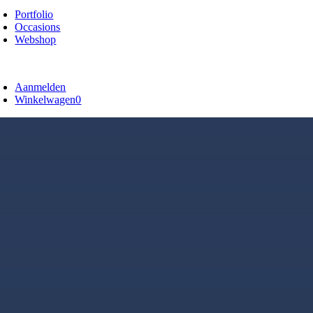
Portfolio
Occasions
Webshop
oggle
avigatie
Aanmelden
Winkelwagen
0