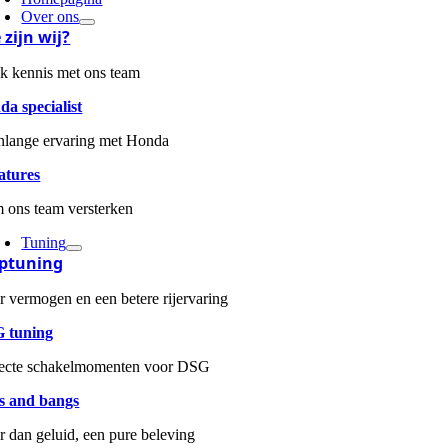
Over ons
 zijn wij?
k kennis met ons team
a specialist
nlange ervaring met Honda
atures
 ons team versterken
Tuning
ptuning
 vermogen en een betere rijervaring
 tuning
fecte schakelmomenten voor DSG
s and bangs
 dan geluid, een pure beleving