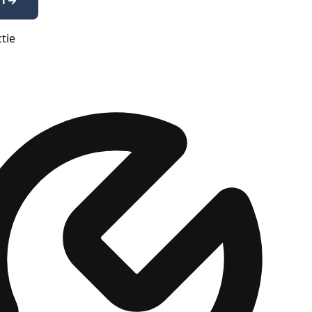
1
→
ctie