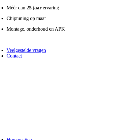
Ga
Méér dan
25 jaar
ervaring
naar
Chiptuning op maat
inhoud
Montage, onderhoud en APK
oggle
avigatie
Veelgestelde vragen
Contact
oggle
avigatie
Homepagina