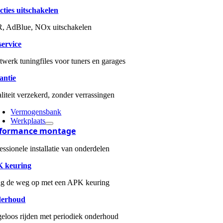
ties uitschakelen
, AdBlue, NOx uitschakelen
service
werk tuningfiles voor tuners en garages
antie
iteit verzekerd, zonder verrassingen
Vermogensbank
Werkplaats
rformance montage
essionele installatie van onderdelen
 keuring
ig de weg op met een APK keuring
erhoud
eloos rijden met periodiek onderhoud