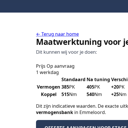
←
Terug naar home
Maatwerktuning voor je
Dit kunnen wij voor je doen:
Prijs
Op aanvraag
1 werkdag
Standaard
Na tuning
Verschi
Vermogen
385
PK
405
PK
+20
PK
Koppel
515
Nm
540
Nm
+25
Nm
Dit zijn indicatieve waarden. De exacte u
vermogensbank
in Emmeloord.